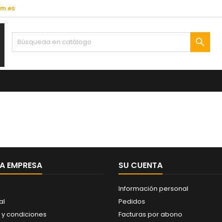
lm.es

A EMPRESA
SU CUENTA
Información personal
al
Pedidos
 y condiciones
Facturas por abono