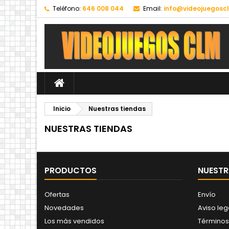
Teléfono:
646 008 044
Email:
info@videojuegosc
Inicio
Nuestras tiendas
NUESTRAS TIENDAS
PRODUCTOS
NUESTR
Ofertas
Envío
Novedades
Aviso leg
Los más vendidos
Términos