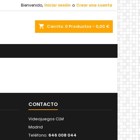
Bienvenido,
Iniciar sesión
o
Crear una cuenta
shopping_cart
Carrito:
0
Productos - 0,00 €
CONTACTO
Videojuegos CLM
Madrid
Teléfono:
646 008 044