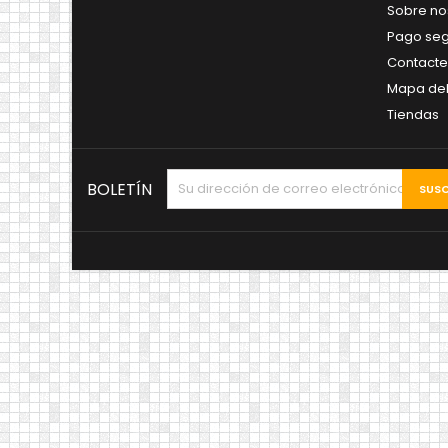
Sobre no
Pago se
Contacte
Mapa del 
Tiendas
BOLETÍN