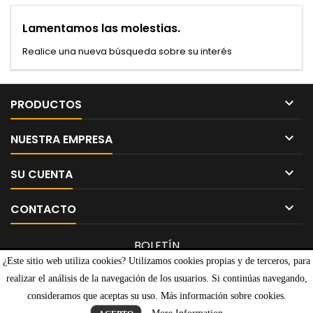
Lamentamos las molestias.
Realice una nueva búsqueda sobre su interés

PRODUCTOS

NUESTRA EMPRESA

SU CUENTA

CONTACTO
BOLETÍN
¿Este sitio web utiliza cookies? Utilizamos cookies propias y de terceros, para
realizar el análisis de la navegación de los usuarios. Si continúas navegando,
consideramos que aceptas su uso. Más información sobre cookies.
© Copyright 2026 Videojuegos CLM. All Rights Reserved.