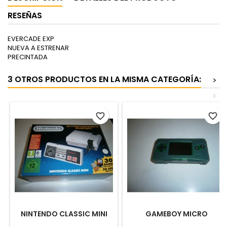
RESEÑAS
EVERCADE EXP
NUEVA A ESTRENAR
PRECINTADA
3 OTROS PRODUCTOS EN LA MISMA CATEGORÍA:
>
<
favorite_border
favorite_border
NINTENDO CLASSIC MINI
GAMEBOY MICRO