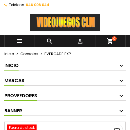
Teléfono:
646 008 044
0



shopping_cart
Inicio
Consolas
EVERCADE EXP
INICIO
MARCAS
PROVEEDORES
BANNER
Fuera de stock