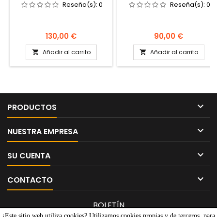
Reseña(s):
0
Reseña(s):
0
Precio
Precio
130,00 €
90,00 €
Añadir al carrito
Añadir al carrito



PRODUCTOS

NUESTRA EMPRESA

SU CUENTA

CONTACTO
BOLETÍN
¿Este sitio web utiliza cookies? Utilizamos cookies propias y de terceros, para