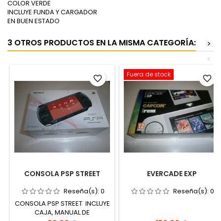
COLOR VERDE
INCLUYE FUNDA Y CARGADOR
EN BUEN ESTADO
3 OTROS PRODUCTOS EN LA MISMA CATEGORÍA:
>
<
Fuera de stock
favorite_border
favorite_border
CONSOLA PSP STREET
EVERCADE EXP
Reseña(s):
0
Reseña(s):
0
CONSOLA PSP STREET INCLUYE
CAJA, MANUAL DE