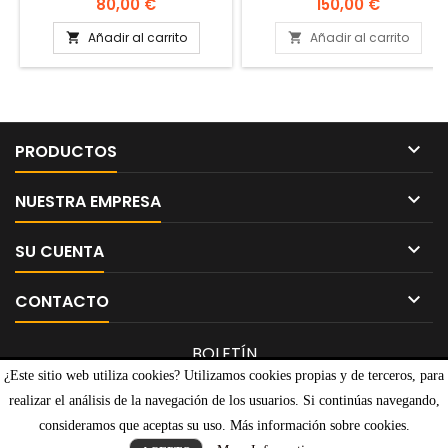
INSTRUCCIONES Y CARGADO
Precio
Precio
80,00 €
150,00 €
EN MUY BUEN ESTADO
Añadir al carrito
Añadir al carrito



PRODUCTOS

NUESTRA EMPRESA

SU CUENTA

CONTACTO
BOLETÍN
¿Este sitio web utiliza cookies? Utilizamos cookies propias y de terceros, para
realizar el análisis de la navegación de los usuarios. Si continúas navegando,
consideramos que aceptas su uso. Más información sobre cookies.