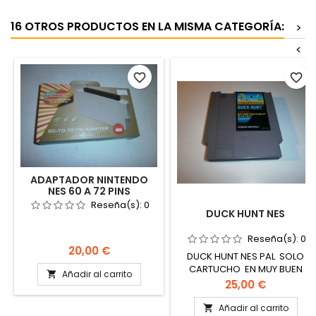
16 OTROS PRODUCTOS EN LA MISMA CATEGORÍA:
>
<
favorite_border
favorite_border
ADAPTADOR NINTENDO
NES 60 A 72 PINS
Reseña(s):
0
DUCK HUNT NES
Reseña(s):
0
Precio
20,00 €
DUCK HUNT NES PAL SOLO
CARTUCHO EN MUY BUEN
Añadir al carrito

ESTADO
Precio
25,00 €
Añadir al carrito
