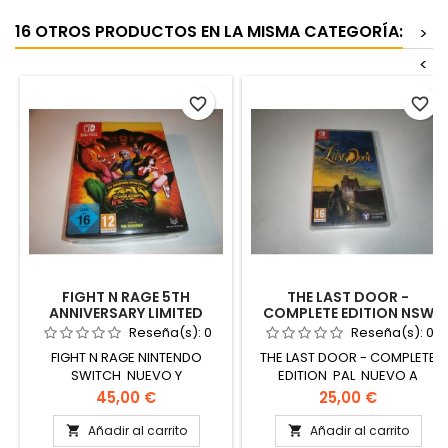
16 OTROS PRODUCTOS EN LA MISMA CATEGORÍA:
>
<
favorite_border
favorite_border
FIGHT N RAGE 5TH
THE LAST DOOR -
ANNIVERSARY LIMITED
COMPLETE EDITION NSW
EDITION NINTENDO SWITCH
Reseña(s):
0
Reseña(s):
0
FIGHT N RAGE NINTENDO
THE LAST DOOR - COMPLETE
SWITCH NUEVO Y
EDITION PAL NUEVO A
PRECINTADO
ESTRENAR
Precio
Precio
45,00 €
25,00 €
Añadir al carrito
Añadir al carrito

