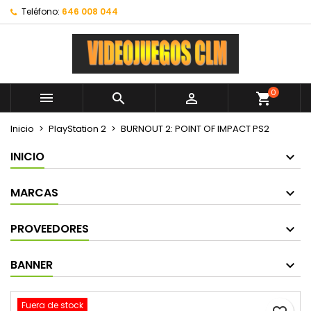
Teléfono:
646 008 044
0



shopping_cart
Inicio
PlayStation 2
BURNOUT 2: POINT OF IMPACT PS2
INICIO
MARCAS
PROVEEDORES
BANNER
Fuera de stock