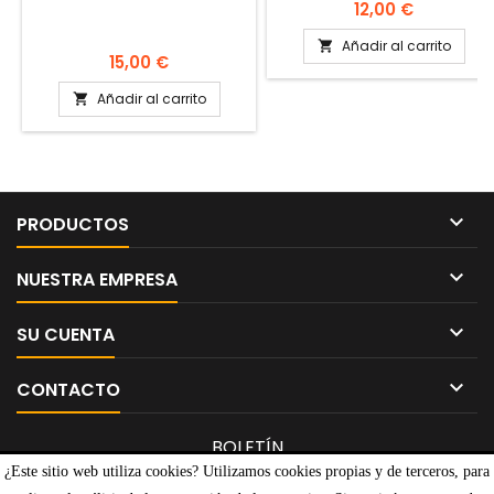
Precio
12,00 €
Añadir al carrito

Precio
15,00 €
Añadir al carrito


PRODUCTOS

NUESTRA EMPRESA

SU CUENTA

CONTACTO
BOLETÍN
¿Este sitio web utiliza cookies? Utilizamos cookies propias y de terceros, para