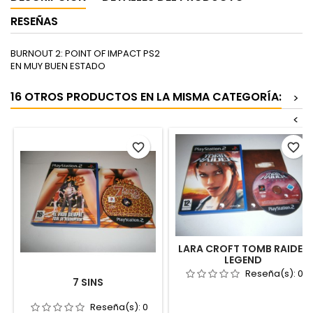
RESEÑAS
BURNOUT 2: POINT OF IMPACT PS2
EN MUY BUEN ESTADO
16 OTROS PRODUCTOS EN LA MISMA CATEGORÍA:
>
<
favorite_border
favorite_border
LARA CROFT TOMB RAIDER
LEGEND
Reseña(s):
0
7 SINS
Reseña(s):
0