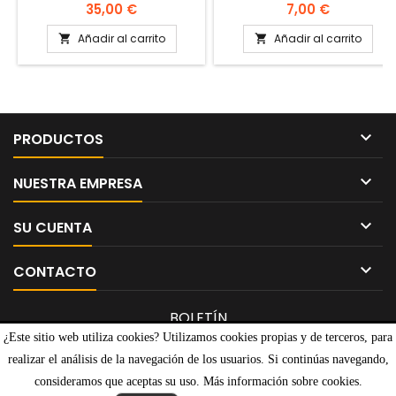
BUEN ESTADO
Precio
Precio
35,00 €
7,00 €
Añadir al carrito
Añadir al carrito



PRODUCTOS

NUESTRA EMPRESA

SU CUENTA

CONTACTO
BOLETÍN
¿Este sitio web utiliza cookies? Utilizamos cookies propias y de terceros, para
realizar el análisis de la navegación de los usuarios. Si continúas navegando,
consideramos que aceptas su uso. Más información sobre cookies.