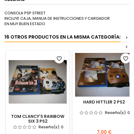
CONSOLA PSP STREET
INCLUYE CAJA, MANUA DE INSTRUCCIONES Y CARGADOR
EN MUY BUEN ESTADO
16 OTROS PRODUCTOS EN LA MISMA CATEGORÍA:
>
<
favorite_border
favorite_border
HARD HITTLER 2 PS2
Reseña(s):
0
TOM CLANCY'S RAINBOW
SIX 3 PS2
Reseña(s):
0
Precio
7,00 €