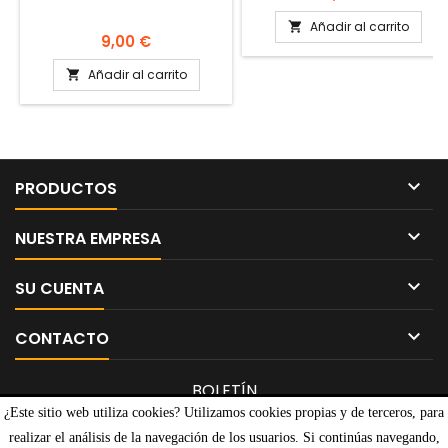
Añadir al carrito

Precio
9,00 €
Añadir al carrito


PRODUCTOS

NUESTRA EMPRESA

SU CUENTA

CONTACTO
BOLETÍN
¿Este sitio web utiliza cookies? Utilizamos cookies propias y de terceros, para
realizar el análisis de la navegación de los usuarios. Si continúas navegando,