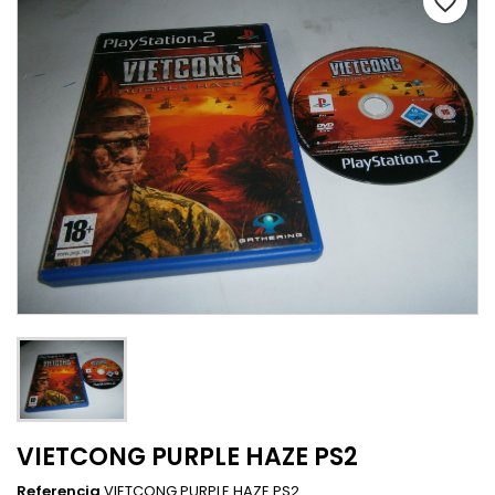
favorite_border
VIETCONG PURPLE HAZE PS2
Referencia
VIETCONG PURPLE HAZE PS2