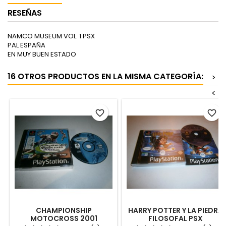
RESEÑAS
NAMCO MUSEUM VOL. 1 PSX
PAL ESPAÑA
EN MUY BUEN ESTADO
16 OTROS PRODUCTOS EN LA MISMA CATEGORÍA:
>
<
favorite_border
favorite_border
CHAMPIONSHIP
HARRY POTTER Y LA PIEDRA
MOTOCROSS 2001
FILOSOFAL PSX