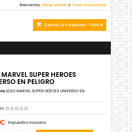
Bienvenido,
Iniciar sesión
o
Crear una cuenta
shopping_cart
Carrito:
0
Productos - 0,00 €
 MARVEL SUPER HEROES
ERSO EN PELIGRO
cia
LEGO MARVEL SUPER HEROES UNIVERSO EN
ión
 €
Impuestos incluidos