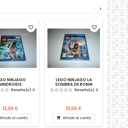
<
>
favorite_border
favorite_border
EGO NINJAGO
LEGO NINJAGO LA
NINDROIDS
SOMBRA DE RONIN
Reseña(s):
0
Reseña(s):
0
Precio
Precio
12,00 €
12,00 €
Añadir al carrito
Añadir al carrito
A

