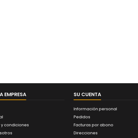
A EMPRESA
SU CUENTA
Información personal
al
Pedidos
 y condiciones
Facturas por abono
sotros
Direcciones