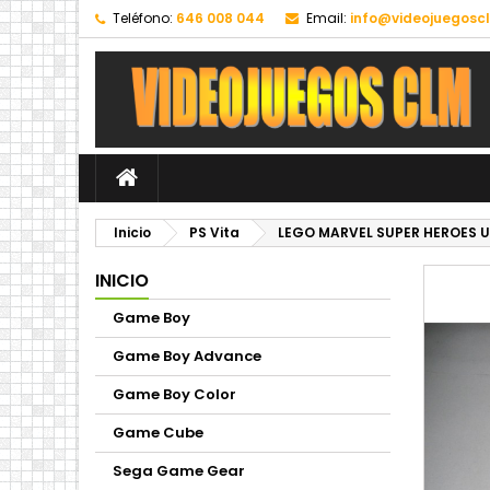
Teléfono:
646 008 044
Email:
info@videojuegosc
Inicio
PS Vita
LEGO MARVEL SUPER HEROES U
INICIO
Game Boy
Game Boy Advance
Game Boy Color
Game Cube
Sega Game Gear