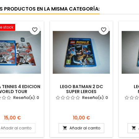
S PRODUCTOS EN LA MISMA CATEGORÍA:
e stock
favorite_border
favorite_border
 TENNIS 4 EDICION
LEGO BATMAN 2 DC
L
WORLD TOUR
SUPER LEROES
Reseña(s):
0
Reseña(s):
0
Precio
Precio
15,00 €
10,00 €
Añadir al carrito
Añadir al carrito

