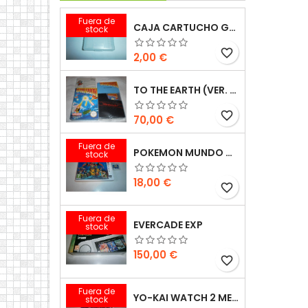
Fuera de
CAJA CARTUCHO GAMEBOY
stock
favorite_border
Precio
2,00 €
TO THE EARTH (VER. ESP.)
favorite_border
Precio
70,00 €
Fuera de
POKEMON MUNDO MEGAMISTERIOSO 3DS
stock
Precio
18,00 €
favorite_border
Fuera de
EVERCADE EXP
stock
Precio
150,00 €
favorite_border
Fuera de
YO-KAI WATCH 2 MENTESPECTROS PSYCHIC SPECTERS 3DS
stock