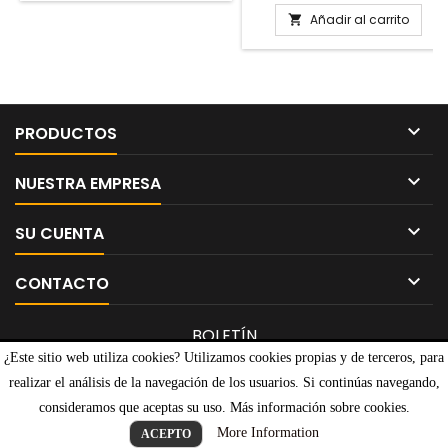
Añadir al carrito


PRODUCTOS

NUESTRA EMPRESA

SU CUENTA

CONTACTO
BOLETÍN
¿Este sitio web utiliza cookies? Utilizamos cookies propias y de terceros, para
realizar el análisis de la navegación de los usuarios. Si continúas navegando,
consideramos que aceptas su uso. Más información sobre cookies.
© Copyright 2026 Videojuegos CLM. All Rights Reserved.
More Information
ACEPTO