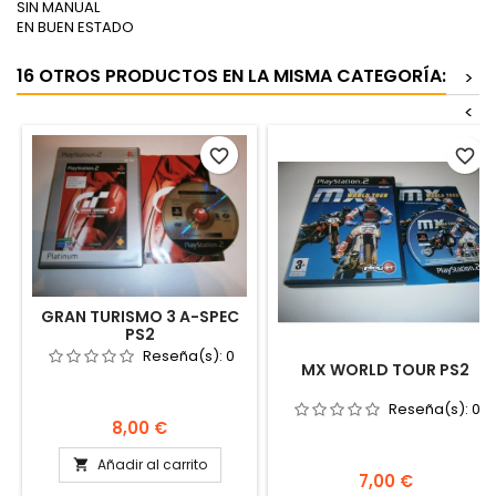
SIN MANUAL
EN BUEN ESTADO
16 OTROS PRODUCTOS EN LA MISMA CATEGORÍA:
>
<
favorite_border
favorite_border
GRAN TURISMO 3 A-SPEC
PS2
Reseña(s):
0
MX WORLD TOUR PS2
Reseña(s):
0
Precio
8,00 €
Añadir al carrito

Precio
7,00 €