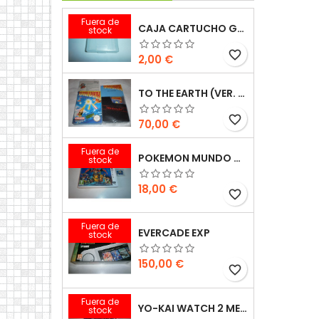
Fuera de
CAJA CARTUCHO GAMEBOY
stock
favorite_border
Precio
2,00 €
TO THE EARTH (VER. ESP.)
favorite_border
Precio
70,00 €
Fuera de
POKEMON MUNDO MEGAMISTERIOSO 3DS
stock
Precio
18,00 €
favorite_border
Fuera de
EVERCADE EXP
stock
Precio
150,00 €
favorite_border
Fuera de
YO-KAI WATCH 2 MENTESPECTROS PSYCHIC SPECTERS 3DS
stock