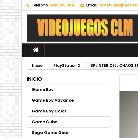
Teléfono:
646 008 044
Email:
info@videojuegosc
Inicio
PlayStation 2
SPLINTER CELL CHAOS T
INICIO
Game Boy
Game Boy Advance
Game Boy Color
Game Cube
Sega Game Gear