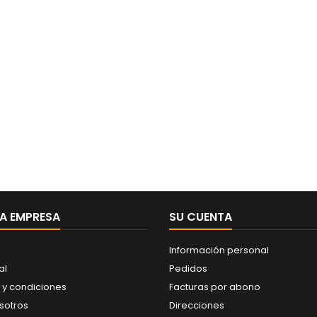
A EMPRESA
SU CUENTA
Información personal
al
Pedidos
 y condiciones
Facturas por abono
sotros
Direcciones