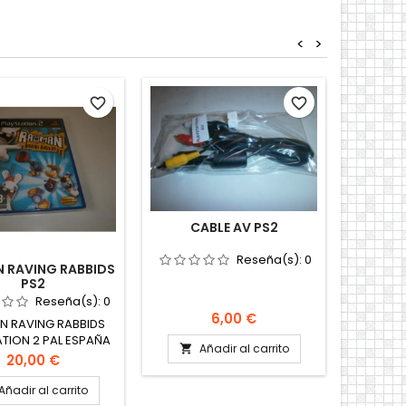
<
>
favorite_border
favorite_border
CABLE AV PS2
Reseña(s):
0
 RAVING RABBIDS
RATON
PS2
Reseña(s):
0
Precio
6,00 €
N RAVING RABBIDS
ATION 2 PAL ESPAÑA
Añadir al carrito

O Y PRECINTADO
Precio
20,00 €
Añadir al carrito
A
