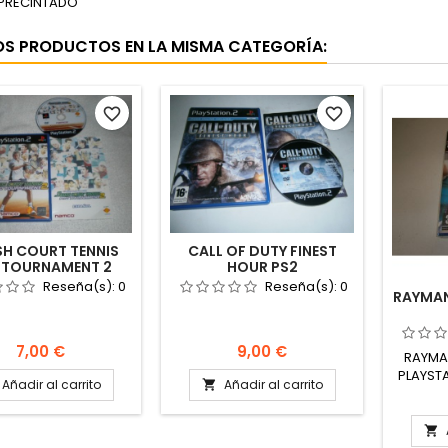
 PRECINTADO
OS PRODUCTOS EN LA MISMA CATEGORÍA:
favorite_border
favorite_border
H COURT TENNIS
CALL OF DUTY FINEST
 TOURNAMENT 2
HOUR PS2
Reseña(s):
0
Reseña(s):
0
RAYMAN
Precio
Precio
7,00 €
9,00 €
RAYMA
PLAYST
Añadir al carrito
Añadir al carrito

NUEV
