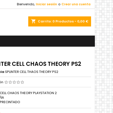
Bienvenido,
Iniciar sesión
o
Crear una cuenta
shopping_cart
Carrito:
0
Productos - 0,00 €
NTER CELL CHAOS THEORY PS2
cia
SPLINTER CELL THAOS THEORY PS2
ión
 CELL CHAOS THEORY PLAYSTATION 2
AÑA
 PRECINTADO