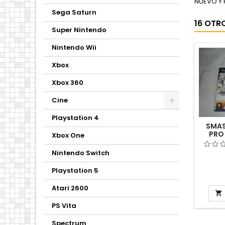
NUEVO Y
Sega Saturn
16 OTR
Super Nintendo
Nintendo Wii
Xbox
Xbox 360
Cine
Playstation 4
SMAS
PRO
Xbox One
Nintendo Switch
Playstation 5
Atari 2600

PS Vita
Spectrum