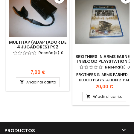
MULTITAP (ADAPTADOR DE
4 JUGADORES) PS2
Reseña(s):
0
BROTHERS IN ARMS EARNED
IN BLOOD PLAYSTATION 2
Reseña(s):
0
Precio
7,00 €
BROTHERS IN ARMS EARNED IN
BLOOD PLAYSTATION 2 PAL
Añadir al carrito

ESPAÑA NUEVO Y
Precio
20,00 €
PRECINTADO
Añadir al carrito


PRODUCTOS