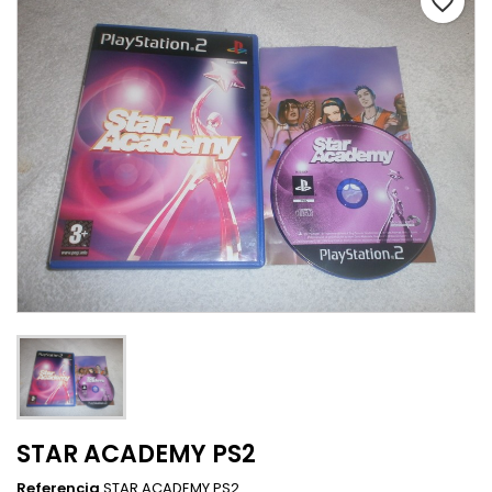
favorite_border
STAR ACADEMY PS2
Referencia
STAR ACADEMY PS2