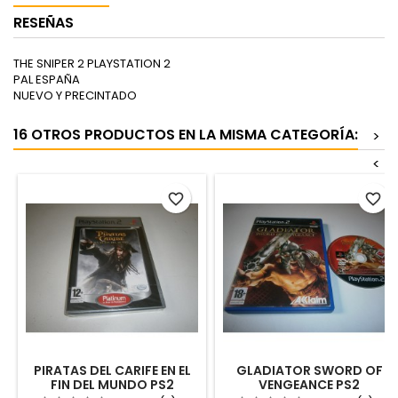
RESEÑAS
THE SNIPER 2 PLAYSTATION 2
PAL ESPAÑA
NUEVO Y PRECINTADO
16 OTROS PRODUCTOS EN LA MISMA CATEGORÍA:
>
<
favorite_border
favorite_border
PIRATAS DEL CARIFE EN EL
GLADIATOR SWORD OF
FIN DEL MUNDO PS2
VENGEANCE PS2