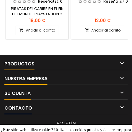
Reseña(s):
0
Reseña(s):
0
PIRATAS DEL CARIBE EN EL FIN
DEL MUNDO PLAYSTATION 2
PAL EN MUY BUEN ESTADO
Precio
Precio
18,00 €
12,00 €
Añadir al carrito
Añadir al carrito



PRODUCTOS

NUESTRA EMPRESA

SU CUENTA

CONTACTO
BOLETÍN
¿Este sitio web utiliza cookies? Utilizamos cookies propias y de terceros, para